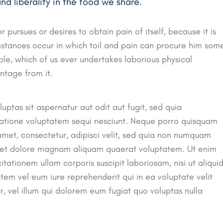
 liberality in the food we share.
 pursues or desires to obtain pain of itself, because it is
mstances occur in which toil and pain can procure him som
ple, which of us ever undertakes laborious physical
ntage from it.
tas sit aspernatur aut odit aut fugit, sed quia
ratione voluptatem sequi nesciunt. Neque porro quisquam
 amet, consectetur, adipisci velit, sed quia non numquam
e et dolore magnam aliquam quaerat voluptatem. Ut enim
ationem ullam corporis suscipit laboriosam, nisi ut aliqui
m vel eum iure reprehenderit qui in ea voluptate velit
, vel illum qui dolorem eum fugiat quo voluptas nulla