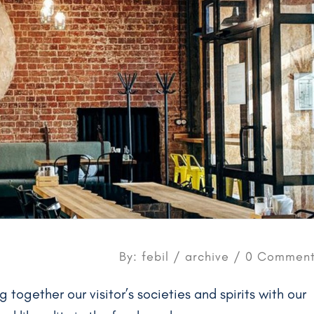
By: febil /
archive
/ 0 Comment
g together our visitor’s societies and spirits with our