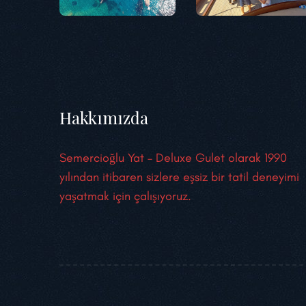
Hakkımızda
Semercioğlu Yat – Deluxe Gulet olarak 1990
yılından itibaren sizlere eşsiz bir tatil deneyimi
yaşatmak için çalışıyoruz.