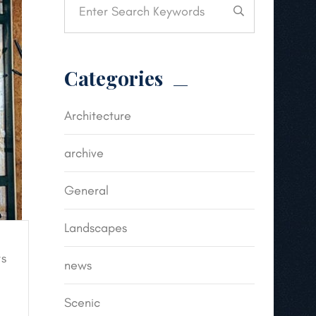
Categories
Architecture
archive
General
Landscapes
s
news
Scenic