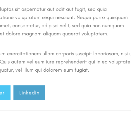
tas sit aspernatur aut odit aut fugit, sed quia
ratione voluptatem sequi nesciunt. Neque porro quisquam
 amet, consectetur, adipisci velit, sed quia non numquam
e et dolore magnam aliquam quaerat voluptatem.
m exercitationem ullam corporis suscipit laboriosam, nisi 
uis autem vel eum iure reprehenderit qui in ea voluptate
uatur, vel illum qui dolorem eum fugiat.
er
Linkedin