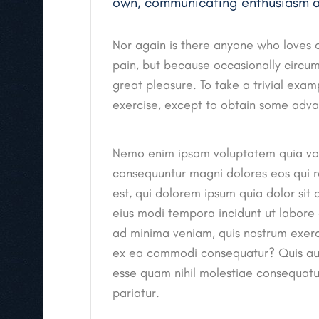
own, communicating enthusiasm and
Nor again is there anyone who loves or
pain, but because occasionally circu
great pleasure. To take a trivial exam
exercise, except to obtain some adva
Nemo enim ipsam voluptatem quia volup
consequuntur magni dolores eos qui 
est, qui dolorem ipsum quia dolor sit
eius modi tempora incidunt ut labor
ad minima veniam, quis nostrum exercit
ex ea commodi consequatur? Quis aute
esse quam nihil molestiae consequatur
pariatur.