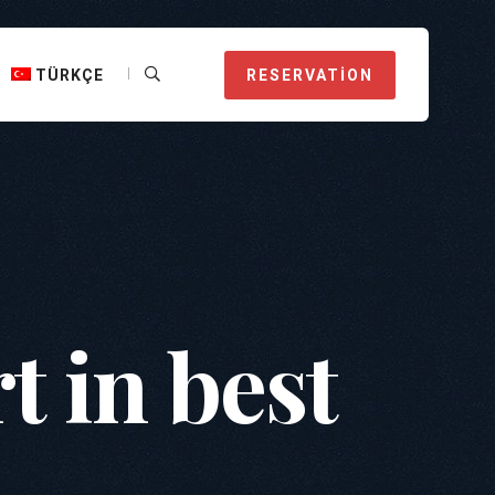
TÜRKÇE
RESERVATION
t in best